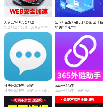
天翼云WEB安全加速
全球邮企业邮箱 无限容量 全球畅
安全加速产品基于天翼云CDN优
邮 买3年送2年
质节点及线路，依托天翼云WAF
无限空间解决空间难题，2G超大
平台强大的WEB安全保护能力，
附件，免费赠送G级超大网络硬
整合DDoS防护能力，同时结合
盘，拥有海外服务器群组、加密
云端大脑的态势感知、威胁情
传输邮件，海外邮件双向收发，
报、风险管控等安全原子能力，
保证准确投递；
下放至边缘提供防护，实现尽早
阻断攻击和更智能的防护。并在
此基础上整合了IPv6的支持，使
得政企单位可以更好的满足IPv6
部署应用的要求。
付费社群聊天小程序
365外链助手
付费社群聊天小程序 v1.4.5 商业
365外链助手小程序 v2.0.3 全开
版
源