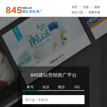
首页
|
注册
|
登陆
技术入驻
|
商家申请
845建站营销推广平台
帐号
短信
微信
QQ