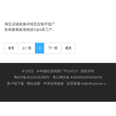
淘宝店铺装修详情页定制平面广
告画册展板海报设计ps美工产品
精修
7年天猫 十年实体 百人团队 出图
就是快
首页
上一页
1
下一页
尾页
© 2022 845建站营销推广平台V2.0 版权所有
粤ICP备2023025218号
粤公网安备 44031002000400号
客户端下载
网站地图
申请友情链接
联系客服 web#szaow.com