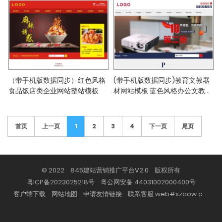
（带手机版数据同步）红色风格
(带手机版数据同步)教育文教器
食品饭店类企业网站整站模板
材网站模板 蓝色风格办公文教行
业网站模板
首页
上一页
1
2
3
4
下一页
尾页
© 2022 845建站营销推广平台V2.0 版权所有
粤ICP备2023025218号
粤公网安备 44031002000400号
客户端下载
网站地图
申请友情链接
联系客服 web#szaow.com