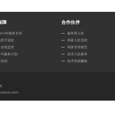
保障
合作伙伴
24小时服务支持
服务商入驻
满意可退款
商家入驻流程
务全程监管
商家管理规范
持与服务计划
技术入驻接单
术培训
技术资源赚钱
0号
zaow.com