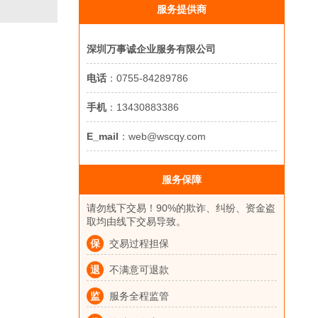
服务提供商
深圳万事诚企业服务有限公司
电话
：0755-84289786
手机
：13430883386
E_mail
：web@wscqy.com
服务保障
请勿线下交易！90%的欺诈、纠纷、资金盗
取均由线下交易导致。
保
交易过程担保
退
不满意可退款
监
服务全程监管