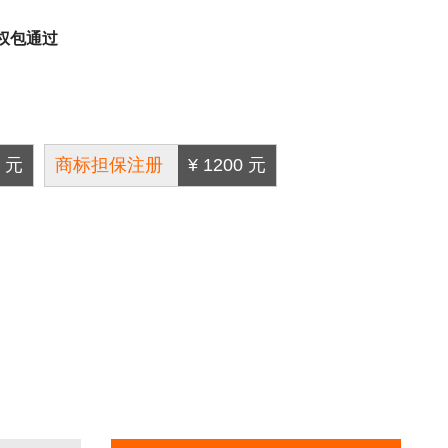
权包通过
0 元
商标担保注册
¥ 1200 元