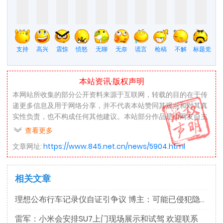
支持
高兴
震惊
愤怒
无聊
无奈
谎言
枪稿
不解
标题党
本站资讯·版权声明
本网站所收集的部分公开资料来源于互联网，转载的目的在于传
递更多信息及用于网络分享，并不代表本站赞同其观点和对其真
实性负责，也不构成任何其他建议。本站部分作品是由网友自主
投稿和发布、编辑整理上传，对此类作品本站仅提供交流平台，
查看更多
不为其版权负责。如果您发现网站上有侵犯您的知识产权的作
文章网址:
https://www.845.net.cn/news/5904.html
品，请与我们取得联系，我们会及时修改或删除。
本网站所提供的信息，只供参考之用。本网站不保证信息的准确
相关文章
性、有效性、及时性和完整性。本网站及其雇员一概毋须以任何
方式就任何信息传递或传送的失误、不准确或错误，对用户或任
理想公布行车记录仪自证引争议 博主：可能已侵犯隐私
何其他人士负任何直接或间接责任。在法律允许的范围内，本网
站在此声明，不承担用户或任何人士就使用或未能使用本网站所
雷军：小米会安排SU7上门现场展示和试驾 欢迎联系