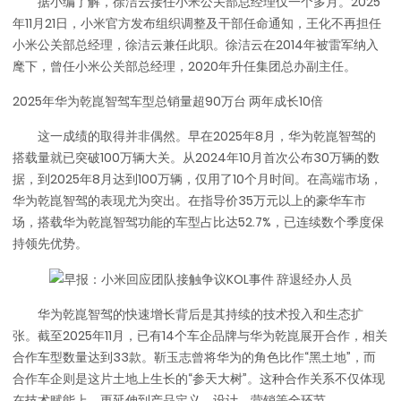
据小编了解，徐洁云接任小米公关部总经理仅一个多月。2025
年11月21日，小米官方发布组织调整及干部任命通知，王化不再担任
小米公关部总经理，徐洁云兼任此职。徐洁云在2014年被雷军纳入
麾下，曾任小米公关部总经理，2020年升任集团总办副主任。
2025年华为乾崑智驾车型总销量超90万台 两年成长10倍
这一成绩的取得并非偶然。早在2025年8月，华为乾崑智驾的
搭载量就已突破100万辆大关。从2024年10月首次公布30万辆的数
据，到2025年8月达到100万辆，仅用了10个月时间。在高端市场，
华为乾崑智驾的表现尤为突出。在指导价35万元以上的豪华车市
场，搭载华为乾崑智驾功能的车型占比达52.7%，已连续数个季度保
持领先优势。
华为乾崑智驾的快速增长背后是其持续的技术投入和生态扩
张。截至2025年11月，已有14个车企品牌与华为乾崑展开合作，相关
合作车型数量达到33款。靳玉志曾将华为的角色比作“黑土地”，而
合作车企则是这片土地上生长的“参天大树”。这种合作关系不仅体现
在技术赋能上，更延伸到产品定义、设计、营销等全环节。