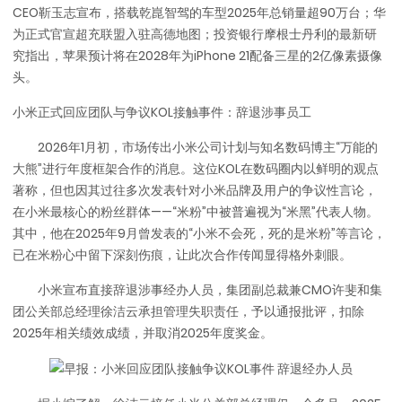
CEO靳玉志宣布，搭载乾崑智驾的车型2025年总销量超90万台；华
为正式官宣超充联盟入驻高德地图；投资银行摩根士丹利的最新研
究指出，苹果预计将在2028年为iPhone 21配备三星的2亿像素摄像
头。
小米正式回应团队与争议KOL接触事件：辞退涉事员工
2026年1月初，市场传出小米公司计划与知名数码博主“万能的
大熊”进行年度框架合作的消息。这位KOL在数码圈内以鲜明的观点
著称，但也因其过往多次发表针对小米品牌及用户的争议性言论，
在小米最核心的粉丝群体——“米粉”中被普遍视为“米黑”代表人物。
其中，他在2025年9月曾发表的“小米不会死，死的是米粉”等言论，
已在米粉心中留下深刻伤痕，让此次合作传闻显得格外刺眼。
小米宣布直接辞退涉事经办人员，集团副总裁兼CMO许斐和集
团公关部总经理徐洁云承担管理失职责任，予以通报批评，扣除
2025年相关绩效成绩，并取消2025年度奖金。