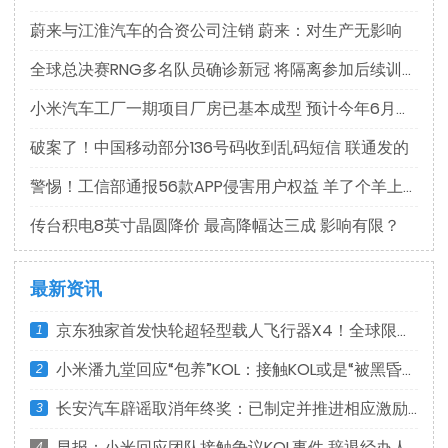
提供的信息或任何链接所引致的任何直接、间接、附带、从属、
特殊、惩罚性或惩戒性的损害赔偿。
蔚来与江淮汽车的合资公司注销 蔚来：对生产无影响
全球总决赛RNG多名队员确诊新冠 将隔离参加后续训练
小米汽车工厂一期项目厂房已基本成型 预计今年6月完工
破案了！中国移动部分136号码收到乱码短信 联通发的
警惕！工信部通报56款APP侵害用户权益 羊了个羊上榜
传台积电8英寸晶圆降价 最高降幅达三成 影响有限？
最新资讯
京东独家首发快轮超轻型载人飞行器X4！全球限量10台
1
小米潘九堂回应“包养”KOL：接触KOL或是“被黑昏招”
2
长安汽车辟谣取消年终奖：已制定并推进相应激励计划
3
早报：小米回应团队接触争议KOL事件 辞退经办人员
4