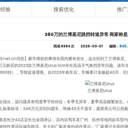
站经验
搜索优化
推广
380万的兰博基尼跳挡转速异常 商家称
阅读
6994 次
2025-03-01
编辑：
845.
45.net.cn消息】豪车维权的事情在国内屡有发生，这次轮到了兰博基
.8万元购买的2023款兰博基尼Urus SUV存在高温天气换挡异常问题。
1900转），导致提速缓慢。自2023年购车后，车辆累计送修超40天，
兰博基尼Urus
生指出，该问题具有明显季节性特征：冬季无异常，夏季高温频繁发生。
上贴着标语：346万元买到问题车，维修40天不退车，森那美公司公然藐
基尼长沙4S店店长伍金国承认，店内试驾车及广州、杭州等地同款车型均
速特性需适应城市路况。意大利厂家发来的函件显示：“厂家通过全面的