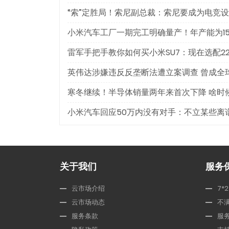
“索”定胜局！索尼副总裁：索尼要成为电竞
小米汽车工厂一期完工明确量产！年产能为1
雷军手把手教你如何买小米SU7：现在选配2
英伟达涉嫌违反反垄断法遭立案调查 曾成全
寒冬继续！半导体销量两年来首次下降 啥时
小米汽车回应50万内没有对手：不立某些离谱的
关于我们
服务
云市场介绍
7*
云市场动态
不
服务条款
服