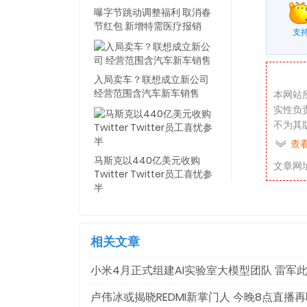
曝字节跳动调整福利 取消春
节红包 新增特需医疗报销
支
入局卖车？联想成立新公司
经营范围含汽车新车销售
本网站
实性负
不为其
查
本网站
马斯克以440亿美元收购
文章网
方式就
Twitter Twitter员工喜忧参
站在此
半
特殊、
相关文章
小米4月正式组建AI实验室大模型团队 雷军
卢伟冰或揭晓REDMI新掌门人 今晚8点直播再