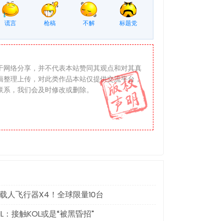
谎言
枪稿
不解
标题党
于网络分享，并不代表本站赞同其观点和对其真
辑整理上传，对此类作品本站仅提供交流平台，
联系，我们会及时修改或删除。
时性和完整性。本网站及其雇员一概毋须以任何
何直接或间接责任。在法律允许的范围内，本网
何链接所引致的任何直接、间接、附带、从属、
载人飞行器X4！全球限量10台
L：接触KOL或是“被黑昏招”