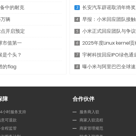
设备中的耐克
长安汽车辟谣取消年终奖
3
5万辆
早报：小米回应团队接触争
4
2点开启预定
小米正式回应团队与争议
5
球市值第一
2025年度Linux ke
6
候是个头？
宇树科技回应IPO绿色通
7
flag
曝小米与阿里巴巴全球速
8
保障
合作伙伴
24小时服务支持
服务商入驻
满意可退款
商家入驻流程
务全程监管
商家管理规范