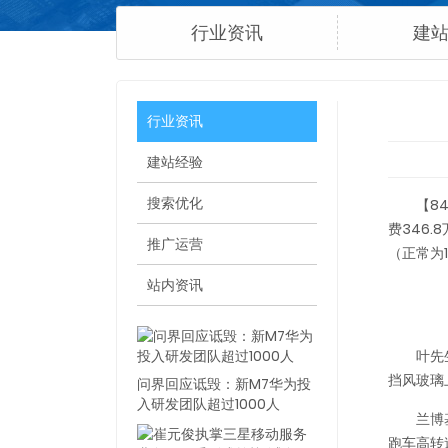
行业资讯
建
行业资讯
建站经验
搜索优化
【8
费346
推广运营
（正常为
站内资讯
叶先
挡风玻璃
问界回应诋毁：新M7华为投
入研发团队超过1000人
兰博
跑车高转