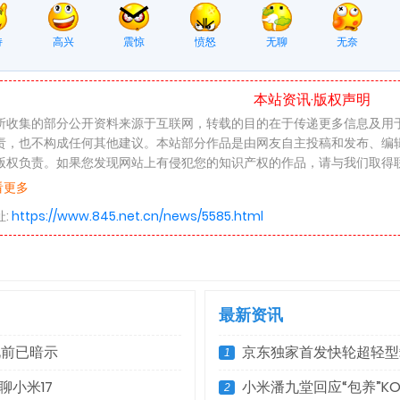
持
高兴
震惊
愤怒
无聊
无奈
本站资讯·版权声明
所收集的部分公开资料来源于互联网，转载的目的在于传递更多信息及用
责，也不构成任何其他建议。本站部分作品是由网友自主投稿和发布、编
版权负责。如果您发现网站上有侵犯您的知识产权的作品，请与我们取得
看更多
所提供的信息，只供参考之用。本网站不保证信息的准确性、有效性、及
址:
https://www.845.net.cn/news/5585.html
任何信息传递或传送的失误、不准确或错误，对用户或任何其他人士负任
声明，不承担用户或任何人士就使用或未能使用本网站所提供的信息或任
惩罚性或惩戒性的损害赔偿。
最新资讯
此前已暗示
京东独家首发快轮超轻型
1
聊小米17
小米潘九堂回应“包养”KO
2