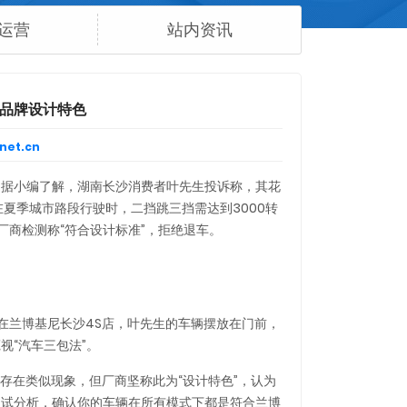
运营
站内资讯
是品牌设计特色
net.cn​
尼。据小编了解，湖南长沙消费者叶先生投诉称，其花
该车在夏季城市路段行驶时，二挡跳三挡需达到3000转
但厂商检测称“符合设计标准
”，拒绝退车。
在兰博基尼长沙4S店，叶先生的车辆摆放在门前，
视“汽车三包法”。
存在类似现象，但厂商坚称此为“设计特色
”，认为
测试分析，确认你的车辆在所有模式下都是符合兰博