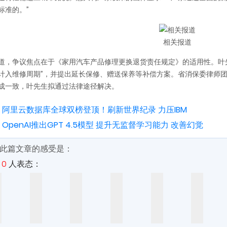
标准的。”
相关报道
道，争议焦点在于《家用汽车产品修理更换退货责任规定》的适用性。叶先
计入维修周期
”，并提出延长保修、赠送保养等补偿方案。省消保委律师
成一致，叶先生拟通过法律途径解决。
：
阿里云数据库全球双榜登顶！刷新世界纪录 力压IBM
：
OpenAI推出GPT 4.5模型 提升无监督学习能力 改善幻觉
此篇文章的感受是：
有
0
人表态：