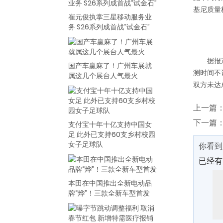
基尼质量
崔元俊执掌三星移动服务业
务 S26系列成首战“试金石”
据报
国产车赢麻了！广州车展就
测时间不
属这几个展台人气最火
双方未达
上一篇
下一篇
支付宝十年十亿支持中国女
足 此外已支持60支乡村校园
女子足球队
你看到
已经
本田在中国推出全新电动品
牌“烨”！三款全新车型首发