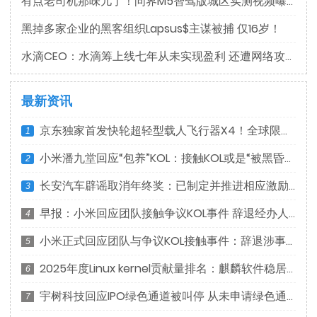
有点老司机那味儿了！问界M5智驾版城区实测视频曝光
黑掉多家企业的黑客组织Lapsus$主谋被捕 仅16岁！
水滴CEO：水滴筹上线七年从未实现盈利 还遭网络攻击
最新资讯
京东独家首发快轮超轻型载人飞行器X4！全球限量10台
1
小米潘九堂回应“包养”KOL：接触KOL或是“被黑昏招”
2
长安汽车辟谣取消年终奖：已制定并推进相应激励计划
3
早报：小米回应团队接触争议KOL事件 辞退经办人员
4
小米正式回应团队与争议KOL接触事件：辞退涉事员工
5
2025年度Linux kernel贡献量排名：麒麟软件稳居前列
6
宇树科技回应IPO绿色通道被叫停 从未申请绿色通道
7