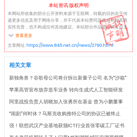
本站资讯·版权声明
本网站所收集的部分公开资料来源于互联网，转载的目的在于传
递更多信息及用于网络分享，并不代表本站赞同其观点和对其真
实性负责，也不构成任何其他建议。本站部分作品是由网友自主
投稿和发布、编辑整理上传，对此类作品本站仅提供交流平台，
查看更多
不为其版权负责。如果您发现网站上有侵犯您的知识产权的作
文章网址:
https://www.845.net.cn/news/2790.html
品，请与我们取得联系，我们会及时修改或删除。
本网站所提供的信息，只供参考之用。本网站不保证信息的准确
相关文章
性、有效性、及时性和完整性。本网站及其雇员一概毋须以任何
方式就任何信息传递或传送的失误、不准确或错误，对用户或任
新独角兽？谷歌母公司将分拆出新量子公司 名为“沙箱”
何其他人士负任何直接或间接责任。在法律允许的范围内，本网
站在此声明，不承担用户或任何人士就使用或未能使用本网站所
苹果高管宣布放弃造车业务 转向生成式人工智能研发
提供的信息或任何链接所引致的任何直接、间接、附带、从属、
特殊、惩罚性或惩戒性的损害赔偿。
阿里战投负责人胡晓加入张勇所在基金 曾为小鹏董事
“闹剧”何时休？马斯克收购推特公司的协议已被终止
强！联想武汉产业基地获颁ICT行业首张零碳工厂证书