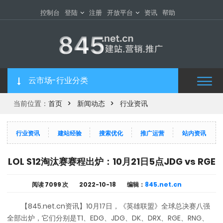
控制台
登陆
注册
开放平台
资讯
帮助
云市场-行业分类
当前位置：
首页
新闻动态
行业资讯
行业资讯
建站经验
搜索优化
推广运营
站内资讯
LOL S12淘汰赛赛程出炉：10月21日5点JDG vs RGE
阅读
7099 次
2022-10-18
编辑：
845.net.cn​
【845.net.cn资讯】10月17日，《英雄联盟》全球总决赛八强
全部出炉，它们分别是T1、EDG、JDG、DK、DRX、RGE、RNG、