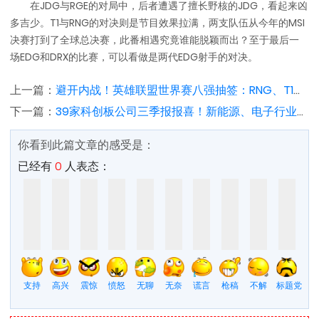
在JDG与RGE的对局中，后者遭遇了擅长野核的JDG，看起来凶
多吉少。T1与RNG的对决则是节目效果拉满，两支队伍从今年的MSI
决赛打到了全球总决赛，此番相遇究竟谁能脱颖而出？至于最后一
场EDG和DRX的比赛，可以看做是两代EDG射手的对决。
上一篇：
避开内战！英雄联盟世界赛八强抽签：RNG、T1经典对决
下一篇：
39家科创板公司三季报报喜！新能源、电子行业表现亮眼
你看到此篇文章的感受是：
已经有
0
人表态：
支持
高兴
震惊
愤怒
无聊
无奈
谎言
枪稿
不解
标题党