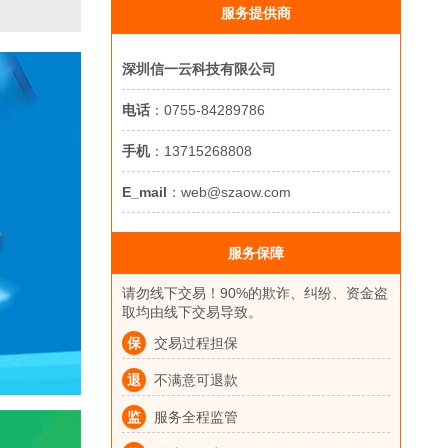
服务提供商
深圳信一云科技有限公司
电话
：0755-84289786
手机
：13715268808
E_mail
：web@szaow.com
服务保障
请勿线下交易！90%的欺诈、纠纷、资金盗
取均由线下交易导致。
保
交易过程担保
退
不满意可退款
监
服务全程监管