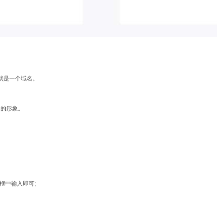
”就是一个域名。
司的形象。
框中输入即可;