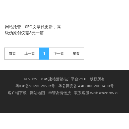
网站托管：SEO文章代更新，高
级伪原创仅需3元一篇
本产品是基于845智能网站系统
的增值服务，如果您需要更多文
章，支持更多网站，可购买本站
首页
上一页
1
下一页
尾页
的网站系统
© 2022 845建站营销推广平台V2.0 版权所有
粤ICP备2023025218号
粤公网安备 44031002000400号
客户端下载
网站地图
申请友情链接
联系客服 web#szaow.com