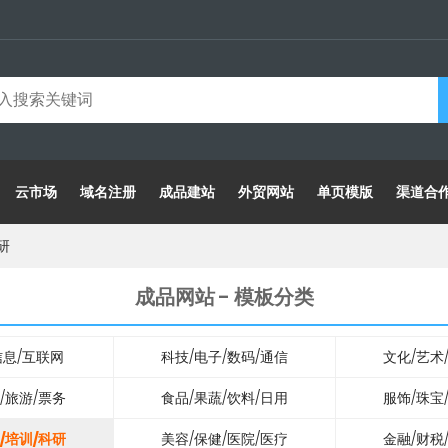
云市场
域名注册
成品建站
外贸网站
单页模版
渠道合
研
成品网站 - 模板分类
/信息/互联网
科技/电子/数码/通信
文化/艺术
/旅游/票务
食品/果蔬/饮料/日用
服饰/珠宝
/培训/科研
美容/保健/医院/医疗
金融/财税