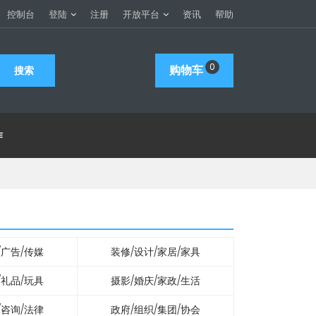
控制台
登陆
注册
开放平台
资讯
帮助
0
购物车
作
/广告/传媒
装修/设计/家居/家具
/礼品/玩具
摄影/婚庆/家政/生活
/咨询/法律
政府/组织/集团/协会