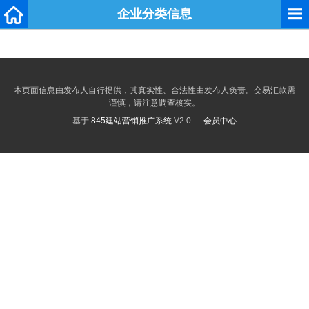
企业分类信息
本页面信息由发布人自行提供，其真实性、合法性由发布人负责。交易汇款需
谨慎，请注意调查核实。
基于
845建站营销推广系统
V2.0
会员中心