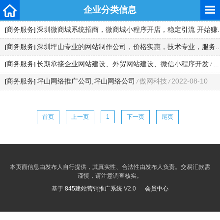
企业分类信息
商务服务
深圳微商城系统招商，微商城小程序开店，稳定引流 开始赚钱
[
]
商务服务
深圳坪山专业的网站制作公司，价格实惠，技术专业，服务保证
[
]
商务服务
长期承接企业网站建设、外贸网站建设、微信小程序开发
傲
[
]
/
商务服务
坪山网络推广公司,坪山网络公司
傲网科技
2022-08-10
[
]
/
/
首页
上一页
1
下一页
尾页
本页面信息由发布人自行提供，其真实性、合法性由发布人负责。交易汇款需
谨慎，请注意调查核实。
基于
845建站营销推广系统
V2.0
会员中心