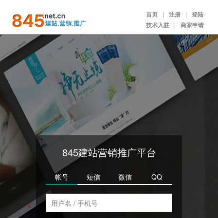
首页
|
注册
|
登陆
技术入驻
|
商家申请
845建站营销推广平台
帐号
短信
微信
QQ