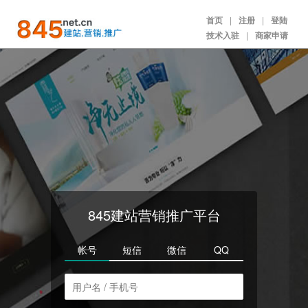
首页
|
注册
|
登陆
技术入驻
|
商家申请
845建站营销推广平台
帐号
短信
微信
QQ