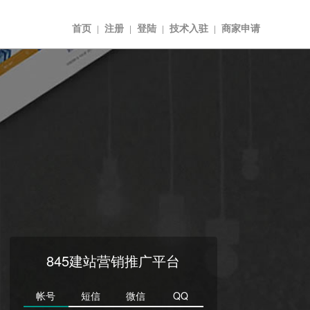
首页
注册
登陆
技术入驻
商家申请
|
|
|
|
845建站营销推广平台
帐号
短信
微信
QQ