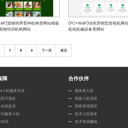
+WAP)宠物饲养育种机构类网站模板
(PC+WAP)绿色营销型发电机网
宠物培训机构网站
机电机械设备类网站
6
7
8
9
下一页
尾页
保障
合作伙伴
24小时服务支持
服务商入驻
满意可退款
商家入驻流程
务全程监管
商家管理规范
持与服务计划
技术入驻接单
术培训
技术资源赚钱