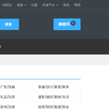
控制台
登陆
注册
开放平台
资讯
帮助
0
购物车
作
/广告/传媒
装修/设计/家居/家具
/礼品/玩具
摄影/婚庆/家政/生活
/咨询/法律
政府/组织/集团/协会