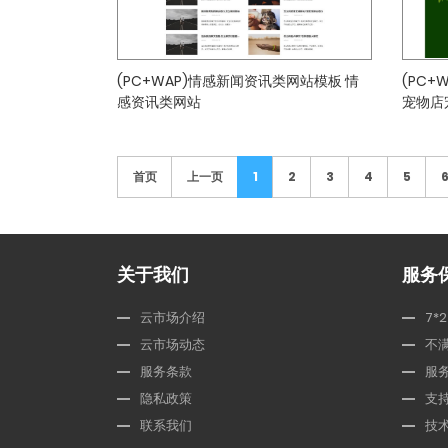
(PC+WAP)情感新闻资讯类网站模板 情
(PC
感资讯类网站
宠物店
首页
上一页
1
2
3
4
5
关于我们
服务
云市场介绍
7*
云市场动态
不
服务条款
服
隐私政策
支
联系我们
技